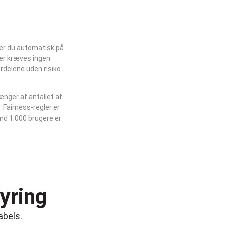
tter du automatisk på
der kræves ingen
ordelene uden risiko.
ænger af antallet af
 Fairness-regler er
d 1.000 brugere er
tyring
abels.