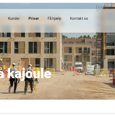
Kunder
Priser
Få hjælp
Kontakt os
å kajoule