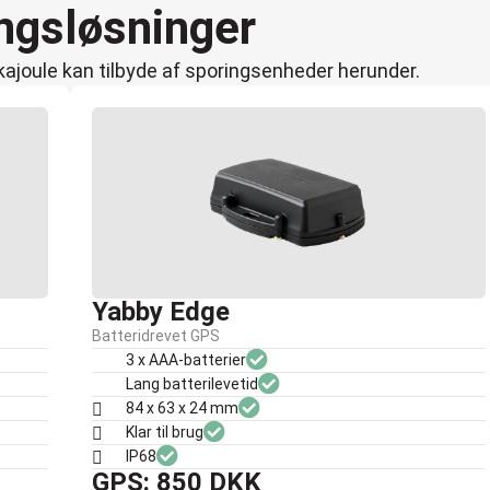
ngsløsninger
d kajoule kan tilbyde af sporingsenheder herunder.
Yabby Edge​
Batteridrevet GPS
3 x AAA-batterier
Lang batterilevetid
84 x 63 x 24 mm
Klar til brug
IP68
GPS: 850 DKK