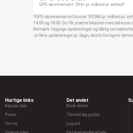
GPS-abonnement: 39 kr. pr. måned pr. enhed*
*GPS-abonnementet koster 39 DKK pr. måned pr. enhed 
14:00 og 18:00. Du får præcis lokation med adresse d
Bemærk: Hyppige opdateringer og dårlig netværksfor
Jo flere opdateringer pr. døgn, desto hurtigere tømm
Hurtige links
Det andet
S
Kajoule App
Book demo
Priser
Tilmeld dig gratis
Om os
Log ind
Videoguides
Databehandleraftale