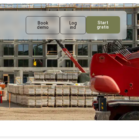
Start
Book
Log
gratis
demo
ind