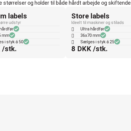
re størrelser og holder til både hårdt arbejde og skiftende
m labels
Store labels
større udstyr
Ideelt til maskiner og stilads
 hårdfør
Ultra hårdfør
5 mm
36x70 mm
s i styk á 50
Sælges i styk á 25
 /stk.
8 DKK /stk.