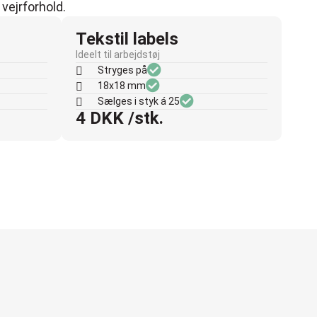
 vejrforhold.
Tekstil labels
Ideelt til arbejdstøj
Stryges på
18x18 mm
Sælges i styk á 25
4 DKK /stk.