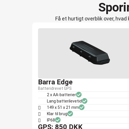
Spori
Få et hurtigt overblik over, hva
Barra Edge​​
Batteridrevet GPS
2 x AA-batterier
Lang batterilevetid
149 x 51 x 21 mm
Klar til brug
IP68
GPS: 850 DKK